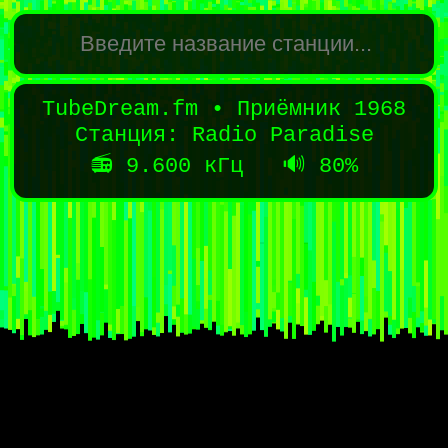
TubeDream.fm • Приёмник 1968
Станция: Radio Paradise
📻
9.600
кГц 🔊
80
%