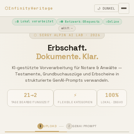
⬡
InfinityHeritage
🌙 DUNKEL
🔒 Lokal verarbeitet
🌐 Netzwerk:
0
Requests
Online
RAM:
—
⬡ SERGY ALPIN AI LAB · 2026
Erbschaft.
Dokumente. Klar.
KI-gestützte Vorverarbeitung für Notare & Anwälte —
Testamente, Grundbuchauszüge und Erbscheine in
strukturierte GenAI-Prompts verwandeln.
21→2
⚡
100%
TAGE BEARBEITUNGSZEIT
FLEXIBLE KATEGORIEN
LOKAL · DSGVO
1
UPLOAD
2
GENAI PROMPT